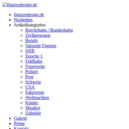
figurendesign.de
Neuheiten
Artikelkategorien
Reichsbahn / Bundesbahn
Zivilpersonen
Berufe
Sitzende Figuren
HSB
Epoche 1
Feldbahn
Feuerwehr
Polizei
Post
Schweiz
USA
Fahrzeuge
Weihnachten
Kinder
Musiker
Zubehör
Galerie
Preise
Kontakt